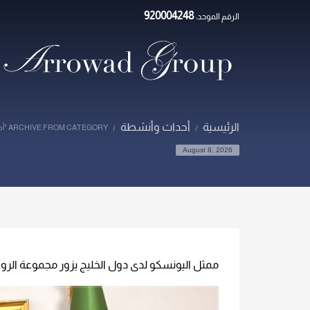
920004248
الرقم الموحد:
×
الرئيسية
أحداث وأنشطة
ARCHIVE FROM CATEGORY "أحداث وأنشطة"
August 8, 2026
ممثل اليونسكو لدى دول الخليج يزور مجموعة الروا