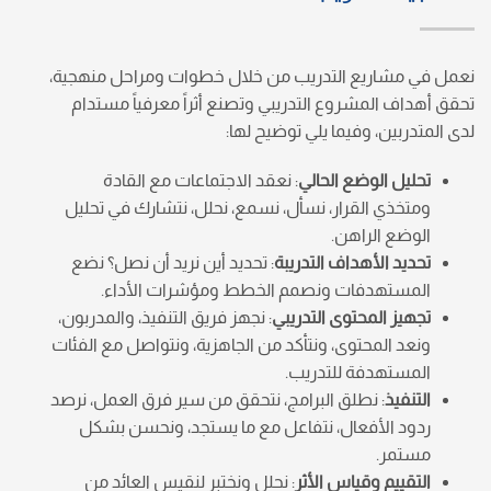
نعمل في مشاريع التدريب من خلال خطوات ومراحل منهجية،
تحقق أهداف المشروع التدريبي وتصنع أثراً معرفياً مستدام
لدى المتدربين، وفيما يلي توضيح لها:
تحليل الوضع الحالي
: نعقد الاجتماعات مع القادة
ومتخذي القرار، نسأل، نسمع، نحلل، نتشارك في تحليل
الوضع الراهن.
تحديد الأهداف التدريبة
: تحديد أين نريد أن نصل؟ نضع
المستهدفات ونصمم الخطط ومؤشرات الأداء.
تجهيز المحتوى التدريبي
: نجهز فريق التنفيذ، والمدربون،
ونعد المحتوى، ونتأكد من الجاهزية، ونتواصل مع الفئات
المستهدفة للتدريب.
التنفيذ
: نطلق البرامج، نتحقق من سير فرق العمل، نرصد
ردود الأفعال، نتفاعل مع ما يستجد، ونحسن بشكل
مستمر.
التقييم وقياس الأثر
: نحلل ونختبر لنقيس العائد من