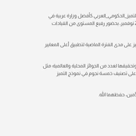
التميز_الحكومي_العربي كأفضل وزارة عربية في
دورتها الثالثة؛ حيث تم تكريم الوزارة في حفل أقيم بمقر جامعة الدول العربية في جمهورية مصر العربية، يوم الخميس الموافق 28 نوفمبر، بحضور رفيع المستوى من القيادات
يز على مدى الفترة الماضية لتطبيق أعلى المعايير
وتحقيقها لعدد من الجوائز المحلية والعالمية؛ مثل
ها على تصنيف خمسة نجوم في نموذج التميز
مين، حفظهما الله.