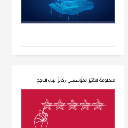
مَنظومةُ التمّيُز المؤَسَسّي: رَكائِزُ البناءِ الناجحِ