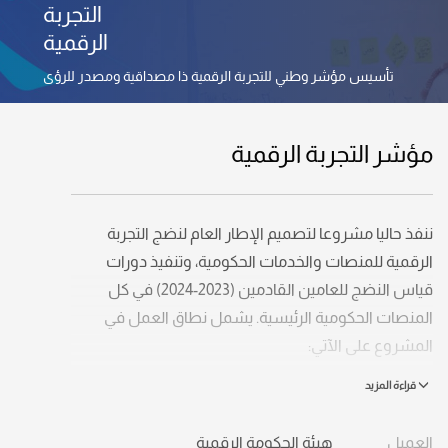
التجربة
الرقمية
تأسيس مؤشر وطني للتجربة الرقمية ذا مصداقية ومصدر للرؤى
مؤشر التجربة الرقمية
ننفذ حاليا مشروعا لتصميم الإطار العام لنضج التجربة
الرقمية للمنصات والخدمات الحكومية، وتنفيذ دورات
قياس النضج للعامين القادمين (2023-2024) في كل
المنصات الحكومية الرئيسية. يشمل نطاق العمل في
المشروع على الآتي:
تأسيس مؤشر وطني للتجربة الرقمية (Digital
Experience Index)، ذا مصداقية ومصدر للرؤى
العميل
هيئة الحكومة الرقمية