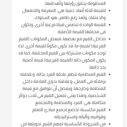
المنظومة يحقق رؤيتها وأهدافها..
للقيمة ثلاثة أبعاد خفية هي: المعرفة والانفعال
والاعتقاد؛ وبُعد رابع ظاهر، هو؛ السلوك.
القيمة الواحدة تتضمن قيمًا فرعية أخرى، وتكوّن
في مجملها القيمة الأصلية.
تتداخل القيم مع بعضها، فبعض المكونات (القيم
الفرعية) لقيمةٍ ما؛ قد تكون مكونًا لقيمة أخرى. لذا؛
توجد مكونات مشتركة بين القيم المختلفة، كما قد
يكون المكون ذاته (القيمة الفرعية) قيمة أصلية
بحد ذاتها.
القيم المنظمية تنظم علاقة الفرد بذاته، وعلاقته
بزملائه في العمل، وعلاقته بذوي العلاقة داخل
المنظمة وخارجها، ويفضل أنْ تتوافق مع قيمه
الشخصية، وهذا يعني تفعيل القيم في ثلاث دوائر
متكاملة هي: الفرد والمنظمة والمجتمع.
القيم مكتسبة؛ تخضع لجميع مبادئ التعلم
وقوانينه وآلياته واستراتيجياته.
من الشروط الأساسية لفهم القيم: تحويلها من