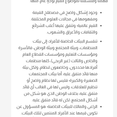
فهمنا وفلسفتنا لموضوع القيم بوجهٍ عام، منها:
وجود إشكال واضح في مصطلح القيمة
ومفهومها في مجالات العلوم المختلفة.
القيم عالمية؛ وتتفق عليها أغلب الشرائع
والثقافات والأعراق والشعوب.
تنقسم البيئات الحاضنة للأفراد؛ إلى بيئات
المنظمات، وبيئة المجتمع وبيئة الوطن، فالأسرة
ومؤسسات التعليم ومؤسسات القطاع العام
والخاص والثالث (غير الربحي)، كلها منظمات
أفرادها محددون، وخاضعون لنظام، ولكل بيئة
منها قائد متفق عليه، أما بيئات المجتمعات
الصغيرة والكبيرة؛ فليس لها نظام واضح أو
تنظيم للعلاقات، وليس لها في الغالب أي قائد
متفق عليه، بخلاف الوطن الذي هو شكل من
أشكال المجتمع، لكن له قائد متفق عليه.
الراعي والمالك للبيئات الحاضنة؛ هو المسؤول عن
تكوين قيمها عند الأفراد المنتمين لتلك البيئات.