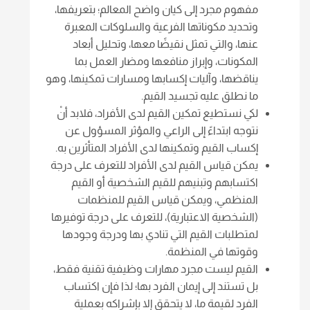
مفهوم مجرد إلى كيان واضح المعالم؛ بتعريفها،
وتحديد مكوناتها الفرعية والسلوكات المعبرة
عنها، والتي تمثل نقيضًا معها، وتحليل أبعاد
المكونات، وإبراز منافعها ومضار العمل بما
يناقضها، وآليات إكسابها ومسارات تمكينها، وهو
ما نطلق عليه تجسيد القيم.
لكي نستطيع تمكين القيم لدى الأفراد، فلابد أنْ
نتوجه ابتداءً إلى الراعي والمؤثر المسؤول عن
إكساب القيم وتمكينها لدى الأفراد المتأثرين به.
يمكن قياس القيم لدى الأفراد للتعرف على درجة
اكتسابهم وتبنيهم للقيم الشخصية أو القيم
المنظمي، ويمكن قياس القيم للمنظمات
(الشخصية الاعتبارية)، للتعرف على درجة توفيرها
لمتطلبات القيم التي تنادي بها ودرجة وجودها
وقوتها في المنظمة.
القيم ليست مجرد مهارات وظيفية تقنية فقط،
بل تستند إلى إيمان الفرد بها؛ لذا فإن اكتساب
الفرد لقيمة ما، لا يتحقق إلا بإشراكه بعملية